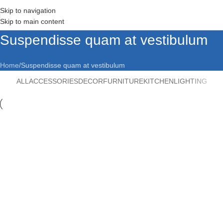
Skip to navigation
Skip to main content
Suspendisse quam at vestibulum
Home
Suspendisse quam at vestibulum
ALL
ACCESSORIES
DECOR
FURNITURE
KITCHEN
LIGHTING
Kitchen
Suspendisse quam at vestibulum
Furniture
Netus eu mollis hac dignis