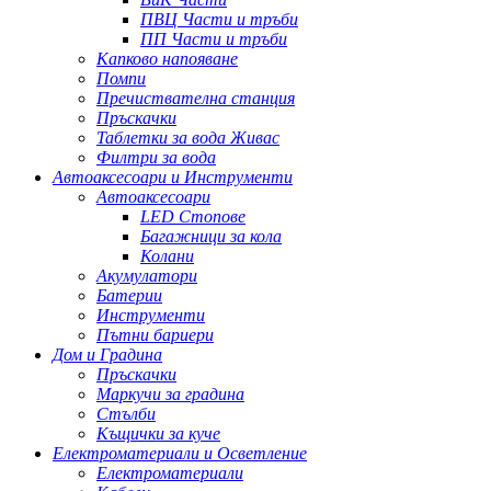
ПВЦ Части и тръби
ПП Части и тръби
Капково напояване
Помпи
Пречиствателна станция
Пръскачки
Таблетки за вода Живас
Филтри за вода
Автоаксесоари и Инструменти
Автоаксесоари
LED Стопове
Багажници за кола
Колани
Акумулатори
Батерии
Инструменти
Пътни бариери
Дом и Градина
Пръскачки
Маркучи за градина
Стълби
Къщички за куче
Електроматериали и Осветление
Електроматериали