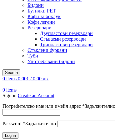
Бидони
Бутилки PET
Кофи за боклук
Кофи легени
Резервоари
Двупластови резервоари
Сгъваеми резервоари
Трипластови резервоари
Стъклени буркани
Туби
Употребявани бидони
Search
0
items
0.00
€
/ 0.00 лв.
0
items
Sign in
Create an Account
Потребителско име или имейл адрес
*
Задължително
Password
*
Задължително
Log in