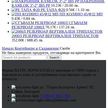
НАКРАЙНИК
KAMLOK 3''-2'' IBS PP
10.23
€
/ 20.00 лв.
РЕ ТАПА Ф20
0.56
€
/ 1.10 лв.
ПП КОЛЯНО 45/Ф32 МП
0.43
€
/ 0.84 лв.
СГЪВАЕМ
РЕЗЕРВОАР 1000Л
70.17
€
/ 137.24 лв.
2000Л РЕЗЕРВОАР ВЕРТИКАЛЕН ТРИПЛАСТОВ
352.00
€
/ 688.45 лв.
Начало
Контейнери и Съхранение
Скоби
Не бяха намерени продукти, отговарящи на критериите Ви.
Search
Фирма ВАТРА ХОУМ ЕООД се занимава от 1999 година с
търговия на нови и употребявани пластмасови съдове за
течности.
ул. "Първа Българска Армия" 82,
София, България
(+359) 87 855 7591
office@bidonite.com