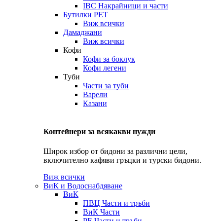
IBC Накрайници и части
Бутилки PET
Виж всички
Дамаджани
Виж всички
Кофи
Кофи за боклук
Кофи легени
Туби
Части за туби
Варели
Казани
Контейнери за всякакви нужди
Широк избор от бидони за различни цели,
включително кафяви гръцки и турски бидони.
Виж всички
ВиК и Водоснабдяване
ВиК
ПВЦ Части и тръби
ВиК Части
РЕ Части и тръби