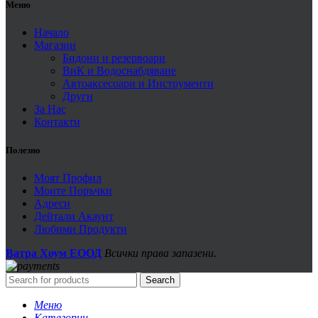
Меню
Начало
Магазин
Бидони и резервоари
ВиК и Водоснабдяване
Автоаксесоари и Инструменти
Други
За Нас
Контакти
Полезно
Моят Профил
Моите Поръчки
Адреси
Дейтали Акаунт
Любими Продукти
Ватра Хоум ЕООД
Всички права запазени.
Search
Меню
Категории