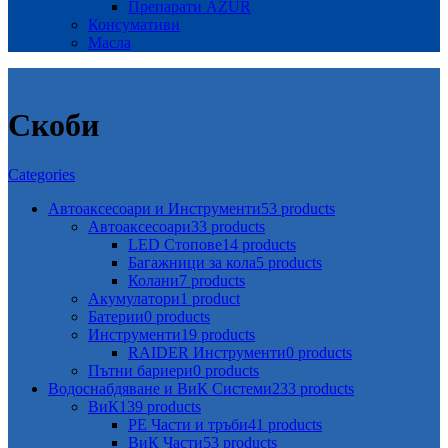
Препарати AZUR
Консумативи
Масла
Скоби
Categories
Автоаксесоари и Инструменти
53 products
Автоаксесоари
33 products
LED Стопове
14 products
Багажници за кола
5 products
Колани
7 products
Акумулатори
1 product
Батерии
0 products
Инструменти
19 products
RAIDER Инструменти
0 products
Пътни бариери
0 products
Водоснабдяване и ВиК Системи
233 products
ВиК
139 products
PE Части и тръби
41 products
ВиК Части
53 products