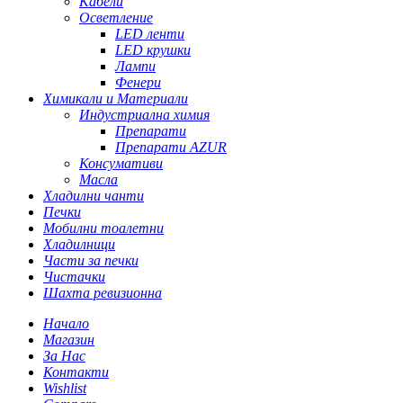
Кабели
Осветление
LED ленти
LED крушки
Лампи
Фенери
Химикали и Материали
Индустриална химия
Препарати
Препарати AZUR
Консумативи
Масла
Хладилни чанти
Печки
Мобилни тоалетни
Хладилници
Части за печки
Чистачки
Шахта ревизионна
Начало
Магазин
За Нас
Контакти
Wishlist