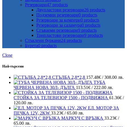
Резервоари
47 products
Двупластови резервоари
26 products
Подземни резервоари
0 products
Резервоари за кемпери
0 products
Резервоари за саламура
0 products
Сгъваеми резервоари
9 products
Трипластови резервоари
9 products
Стъклени буркани
24 products
Бурета
0 products
Close
Най-търсени
СТЪЛБА 2,8*2,8
157.48
€
/ 308.00 лв.
ТУБА
ЧЕРВЕНА НОВА 30Л- ДЪЛГА
113.51
€
/ 222.00 лв.
СТОЙКА ЗА ТЕЛЕВИЗОР 1500 - ПОДВИЖНА
61.36
€
/
120.00 лв.
ЕЛ. МОТОР ЗА
ПЕЧКА 12V, 2KW
33.23
€
/ 65.00 лв.
МАРКУЧ С ВРЪЗКА
33.23
€
/
65.00 лв.