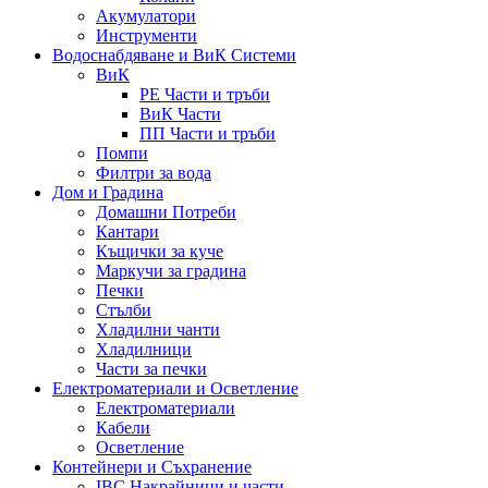
Акумулатори
Инструменти
Водоснабдяване и ВиК Системи
ВиК
PE Части и тръби
ВиК Части
ПП Части и тръби
Помпи
Филтри за вода
Дом и Градина
Домашни Потреби
Кантари
Къщички за куче
Маркучи за градина
Печки
Стълби
Хладилни чанти
Хладилници
Части за печки
Електроматериали и Осветление
Електроматериали
Кабели
Осветление
Контейнери и Съхранение
IBC Накрайници и части