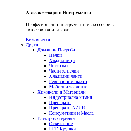
Автоаксесоари и Инструменти
Професионални инструменти и аксесоари за
автосервизи и гаражи
Виж всички
Други
Домашни Потреби
Печки
Хладилници
Чистачки
Части за печки
Хладилни чанти
Ревизионни шахти
Мобилни тоалетни
Химикали и Материали
Индустриална химия
Препарати
Препарати AZUR
Консумативи и Масла
Електроматериали
Осветление
LED Крушки