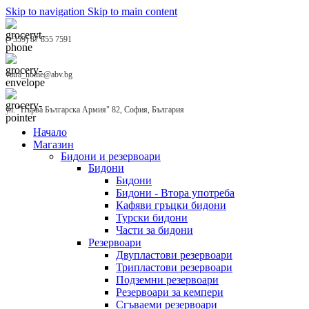
Skip to navigation
Skip to main content
(+359) 87 855 7591
vatra_home@abv.bg
ул. "Първа Българска Армия" 82, София, България
Начало
Магазин
Бидони и резервоари
Бидони
Бидони
Бидони - Втора употреба
Кафяви гръцки бидони
Турски бидони
Части за бидони
Резервоари
Двупластови резервоари
Трипластови резервоари
Подземни резервоари
Резервоари за кемпери
Сгъваеми резервоари