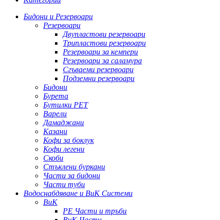
Бидони и Резервоари
Резервоари
Двупластови резервоари
Трипластови резервоари
Резервоари за кемпери
Резервоари за саламура
Сгъваеми резервоари
Подземни резервоари
Бидони
Бурета
Бутилки PET
Варели
Дамаджани
Казани
Кофи за боклук
Кофи легени
Скоби
Стъклени буркани
Части за бидони
Части туби
Водоснабдяване и ВиК Системи
ВиК
PE Части и тръби
ВиК Части