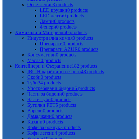
Осветление
3 products
LED крушки
0 products
LED ленти
0 products
Лампи
0 products
Фенери
0 products
Химикали и Материали
0 products
Индустриална химия
0 products
Препарати
0 products
Препарати AZUR
0 products
Консумативи
0 products
Масла
0 products
Контейнери и Съхранение
182 products
IBC Накрайници и части
48 products
Скоби
0 products
Туби
34 products
Употребявани бидони
6 products
Части за бидони
0 products
Части туби
0 products
Бутилки PET
5 products
Варели
0 products
Дамаджани
0 products
Казани
0 products
Кофи за боклук
3 products
Кофи легени
4 products
Бидони
10 products