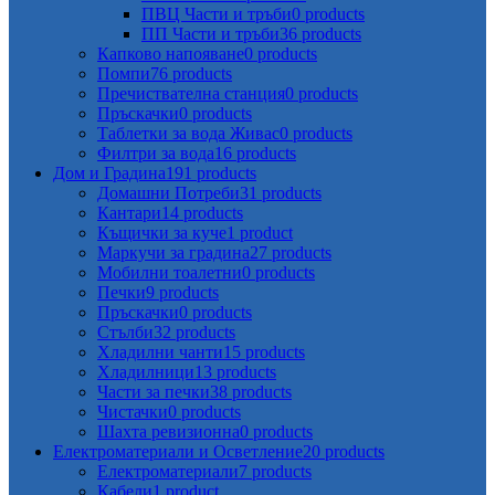
ПВЦ Части и тръби
0 products
ПП Части и тръби
36 products
Капково напояване
0 products
Помпи
76 products
Пречиствателна станция
0 products
Пръскачки
0 products
Таблетки за вода Живас
0 products
Филтри за вода
16 products
Дом и Градина
191 products
Домашни Потреби
31 products
Кантари
14 products
Къщички за куче
1 product
Маркучи за градина
27 products
Мобилни тоалетни
0 products
Печки
9 products
Пръскачки
0 products
Стълби
32 products
Хладилни чанти
15 products
Хладилници
13 products
Части за печки
38 products
Чистачки
0 products
Шахта ревизионна
0 products
Електроматериали и Осветление
20 products
Електроматериали
7 products
Кабели
1 product