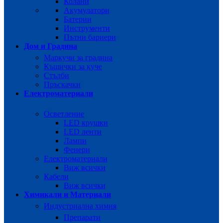
Колани
Акумулатори
Батерии
Инструменти
Пътни бариери
Дом и Градина
Маркучи за градина
Къщички за куче
Стълби
Пръскачки
Електроматериали
Осветление
LED крушки
LED ленти
Лампи
Фенери
Електроматериали
Виж всички
Кабели
Виж всички
Химикали и Материали
Индустриална химия
Препарати