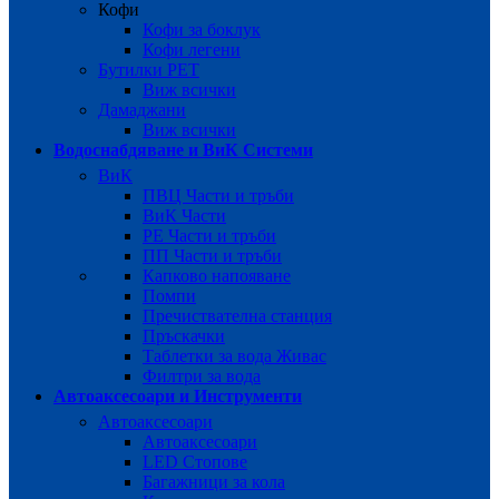
Кофи
Кофи за боклук
Кофи легени
Бутилки PET
Виж всички
Дамаджани
Виж всички
Водоснабдяване и ВиК Системи
ВиК
ПВЦ Части и тръби
ВиК Части
PE Части и тръби
ПП Части и тръби
Капково напояване
Помпи
Пречиствателна станция
Пръскачки
Таблетки за вода Живас
Филтри за вода
Автоаксесоари и Инструменти
Автоаксесоари
Автоаксесоари
LED Стопове
Багажници за кола