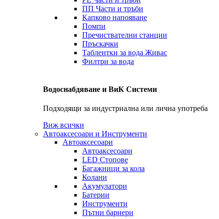
ПП Части и тръби
Капково напояване
Помпи
Пречиствателни станции
Пръскачки
Таблентки за вода Живас
Филтри за вода
Водоснабдяване и ВиК Системи
Подходящи за индустриална или лична употреба
Виж всички
Автоаксесоари и Инструменти
Автоаксесоари
Автоаксесоари
LED Стопове
Багажници за кола
Колани
Акумулатори
Батерии
Инструменти
Пътни бариери