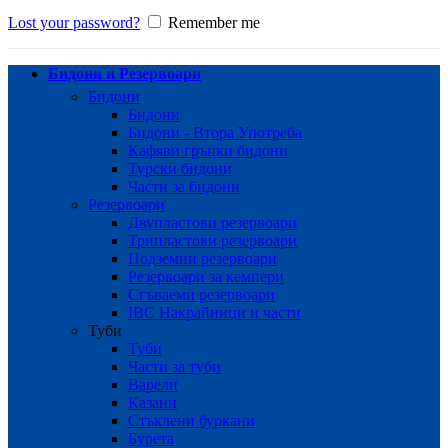
Lost your password?
Remember me
Бидони и Резервоари
Бидони
Бидони
Бидони - Втора Употреба
Кафяви гръцки бидони
Турски бидони
Части за бидони
Резервоари
Двупластови резервоари
Трипластови резервоари
Подземни резервоари
Резервоари за кемпери
Сгъваеми резервоари
IBC Накрайници и части
Туби
Туби
Части за туби
Варели
Казани
Стъклени буркани
Бурета