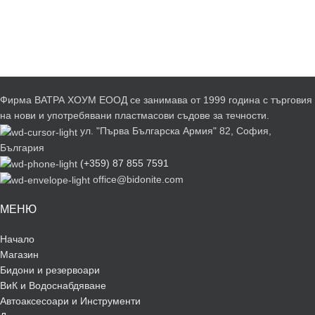
Furniture
A lacus bibendum pulvinar
Фирма ВАТРА ХОУМ ЕООД се занимава от 1999 година с търговия
на нови и употребявани пластмасови съдове за течности.
ул. "Първа Българска Армия" 82, София,
България
(+359) 87 855 7591
office@bidonite.com
МЕНЮ
Начало
Магазин
Бидони и резервоари
ВиК и Водоснабдяване
Автоаксесоари и Инструменти