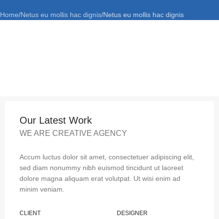
Home
Netus eu mollis hac dignis
Netus eu mollis hac dignis
Our Latest Work
WE ARE CREATIVE AGENCY
Accum luctus dolor sit amet, consectetuer adipiscing elit,
sed diam nonummy nibh euismod tincidunt ut laoreet
dolore magna aliquam erat volutpat. Ut wisi enim ad
minim veniam.
CLIENT
DESIGNER