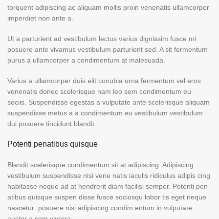
torquent adipiscing ac aliquam mollis proin venenatis ullamcorper
imperdiet non ante a.
Ut a parturient ad vestibulum lectus varius dignissim fusce mi
posuere ante vivamus vestibulum parturient sed. A sit fermentum
purus a ullamcorper a condimentum at malesuada.
Varius a ullamcorper duis elit conubia urna fermentum vel eros
venenatis donec scelerisque nam leo sem condimentum eu
sociis. Suspendisse egestas a vulputate ante scelerisque aliquam
suspendisse metus a a condimentum eu vestibulum vestibulum
dui posuere tincidunt blandit.
Potenti penatibus quisque
Blandit scelerisque condimentum sit at adipiscing. Adipiscing
vestibulum suspendisse nisi vene natis iaculis ridiculus adipis cing
habitasse neque ad at hendrerit diam facilisi semper. Potenti pen
atibus quisque suspen disse fusce sociosqu lobor tis eget neque
nascetur posuere nisi adipiscing condim entum in vulputate
auctor a sem viverra.