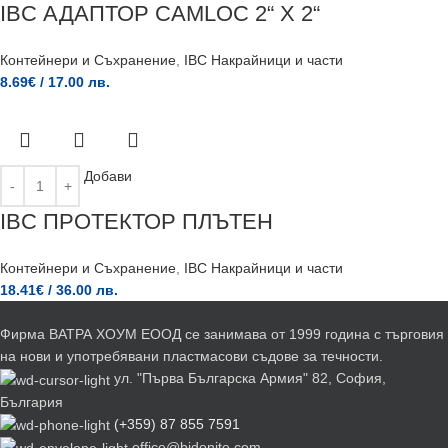
IBC АДАПТОР CAMLOC 2“ X 2“
Контейнери и Съхранение
,
IBC Накрайници и части
8.69
€
/ 17.00 лв.
Добави
IBC ПРОТЕКТОР ПЛЪТЕН
Контейнери и Съхранение
,
IBC Накрайници и части
18.41
€
/ 36.00 лв.
Фирма ВАТРА ХОУМ ЕООД се занимава от 1999 година с търговия
на нови и употребявани пластмасови съдове за течности.
ул. "Първа Българска Армия" 82, София,
България
(+359) 87 855 7591
office@bidonite.com