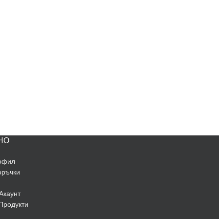
НО
офил
оръчки
Акаунт
Продукти