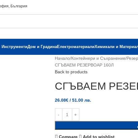
София, България
и Инструменти
Дом и Градина
Електроматериали
Химикали и Материа
Начало
Контейнери и Съхранение
Резе
СГЪВАЕМ РЕЗЕРВОАР 160Л
Back to products
СГЪВАЕМ РЕЗЕ
26.08
€
/ 51.00 лв.
Compare
Add to wishlist