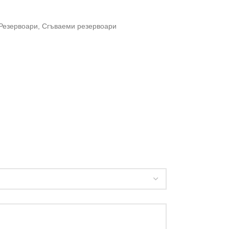
Резервоари
,
Сгъваеми резервоари