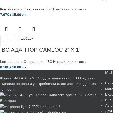
Контейнери и Съхранение
,
IBC Накрайници и части
7.67
€
/ 15.00 лв.
Добави
IBC АДАПТОР CAMLOC 2“ X 1“
Контейнери и Съхранение
,
IBC Накрайници и части
8.18
€
/ 16.00 лв.
МЕ
Фирма ВАТРА ХОУМ ЕООД се занимава от 1999 година с
Нач
търговия на нови и употребявани пластмасови съдове за
Маг
течности.
Бидо
ул. "Първа Българска Армия" 82, София,
ВиК 
България
Авто
(+359) 87 855 7591
Друг
office@bidonite.com