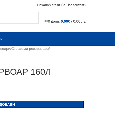
Начало
Магазин
За Нас
Контакти
0
items
0.00
€
/ 0.00 лв.
ли
рвоари
Сгъваеми резервоари
РВОАР 160Л
ДОБАВИ