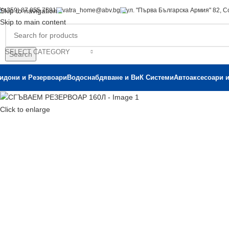
(+359) 87 855 7591
vatra_home@abv.bg
ул. "Първа Българска Армия" 82, 
Skip to navigation
Skip to main content
SELECT CATEGORY
Search
идони и Резервоари
Водоснабдяване и ВиК Системи
Автоаксесоари 
Click to enlarge