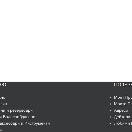
НЮ
ПОЛЕЗ
ало
Моят Пр
азин
Моите П
ни и резервоари
Адреси
и Водоснабдяване
Дейтали 
аксесоари и Инструменти
Любими 
и