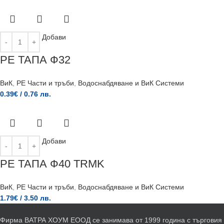
Добави
РЕ ТАПА Ф32
ВиК
,
PE Части и тръби
,
Водоснабдяване и ВиК Системи
0.39
€
/ 0.76 лв.
Добави
РЕ ТАПА Ф40 TRMK
ВиК
,
PE Части и тръби
,
Водоснабдяване и ВиК Системи
1.79
€
/ 3.50 лв.
Фирма ВАТРА ХОУМ ЕООД се занимава от 1999 година с търговия