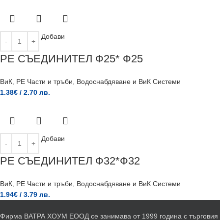
Добави
РЕ СЪЕДИНИТЕЛ Ф25* Ф25
ВиК
,
PE Части и тръби
,
Водоснабдяване и ВиК Системи
1.38
€
/ 2.70 лв.
Добави
РЕ СЪЕДИНИТЕЛ Ф32*Ф32
ВиК
,
PE Части и тръби
,
Водоснабдяване и ВиК Системи
1.94
€
/ 3.79 лв.
Фирма ВАТРА ХОУМ ЕООД се занимава от 1999 година с търговия