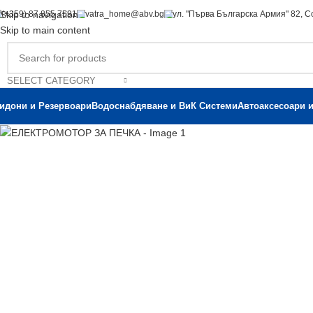
(+359) 87 855 7591
vatra_home@abv.bg
ул. "Първа Българска Армия" 82, 
Skip to navigation
Skip to main content
SELECT CATEGORY
идони и Резервоари
Водоснабдяване и ВиК Системи
Автоаксесоари 