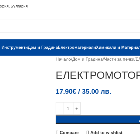
София, България
и Инструменти
Дом и Градина
Електроматериали
Химикали и Материа
Начало
Дом и Градина
Части за печки
Е
ЕЛЕКТРОМОТОР
17.90
€
/ 35.00 лв.
Compare
Add to wishlist