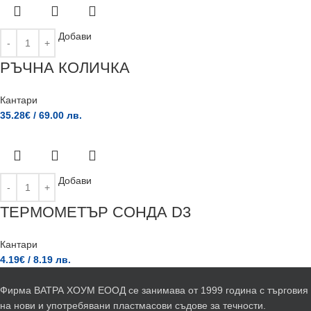
Добави
РЪЧНА КОЛИЧКА
Кантари
35.28
€
/ 69.00 лв.
Добави
ТЕРМОМЕТЪР СОНДА D3
Кантари
4.19
€
/ 8.19 лв.
Фирма ВАТРА ХОУМ ЕООД се занимава от 1999 година с търговия
на нови и употребявани пластмасови съдове за течности.