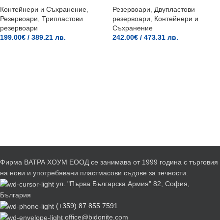
Контейнери и Съхранение
,
Резервоари
,
Двупластови
Резервоари
,
Трипластови
резервоари
,
Контейнери и
резервоари
Съхранение
199.00
€
/ 389.21 лв.
242.00
€
/ 473.31 лв.
Фирма ВАТРА ХОУМ ЕООД се занимава от 1999 година с търговия
на нови и употребявани пластмасови съдове за течности.
ул. "Първа Българска Армия" 82, София,
България
(+359) 87 855 7591
office@bidonite.com